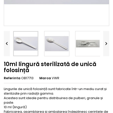


10ml lingură sterilizată de unică
folosință
Referinta
OB17713
Marca
VWR
Lingurile de unică folosință sunt fabricate într-un mediu curat și
sterilizate prin radiații gamma.
Acestea sunt ideale pentru distribuirea de pulberi, granule și
paste.
10 ml (lingură)
Fabricarea, asamblarea și ambalarea îndeplinesc cerințele de