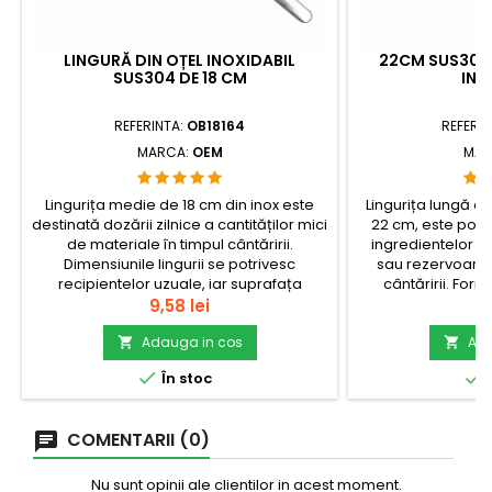
LINGURĂ DIN OȚEL INOXIDABIL
22CM SUS304 
SUS304 DE 18 CM
INO
REFERINTA:
OB18164
REFERIN
MARCA:
OEM
MAR
Lingurița medie de 18 cm din inox este
Lingurița lungă di
destinată dozării zilnice a cantităților mici
22 cm, este potri
de materiale în timpul cântăririi.
ingredientelor di
Dimensiunile lingurii se potrivesc
sau rezervoare 
recipientelor uzuale, iar suprafața
cântăririi. For
netedă din oțel SUS304 permite clătirea
Pret
transferul lichid
Pr
9,58 lei
9,
rapidă între probe.check_circleTip:
amestecurilor pu
Linguriță cu un singur
Adauga in cos
nevoie să î
Ada


capătcheck_circleMaterial: Oțel
recipient.check_cir


În stoc
Î
inoxidabil...
si
COMENTARII (0)
Nu sunt opinii ale clientilor in acest moment.