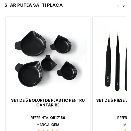
S-AR PUTEA SA-TI PLACA
<
>
SET DE 5 BOLURI DE PLASTIC PENTRU
SET DE 6 PIESE D
CÂNTĂRIRE
V
REFERINTA:
OB17156
REFERIN
MARCA:
OEM
MAR