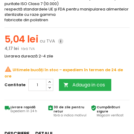
puritate ISO Clasa 7 (10.000)
respectă standardele UE și FDA pentru manipularea alimentelor
sterilizate cu raze gamma
fabricate din polistiren
5,04 lei
cu TVA
i
4,17 lei
fără TVA
Livrarea durează 2-4 zile
warning
Ultimele bucăți în stoc
Adauga in cos
Cantitate

Livrare rapidă
30 de zile pentru
Cumpărături
local_shipping
assignment_return
verified_user
Expediem în 24 h
retur
sigure
fără a indica motivul
Magazin verificat
DESCRIERE
DETALII