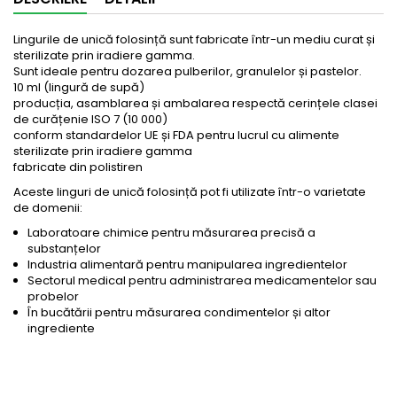
Lingurile de unică folosință sunt fabricate într-un mediu curat și
sterilizate prin iradiere gamma.
Sunt ideale pentru dozarea pulberilor, granulelor și pastelor.
10 ml (lingură de supă)
producția, asamblarea și ambalarea respectă cerințele clasei
de curățenie ISO 7 (10 000)
conform standardelor UE și FDA pentru lucrul cu alimente
sterilizate prin iradiere gamma
fabricate din polistiren
Aceste linguri de unică folosință pot fi utilizate într-o varietate
de domenii:
Laboratoare chimice pentru măsurarea precisă a
substanțelor
Industria alimentară pentru manipularea ingredientelor
Sectorul medical pentru administrarea medicamentelor sau
probelor
În bucătării pentru măsurarea condimentelor și altor
ingrediente