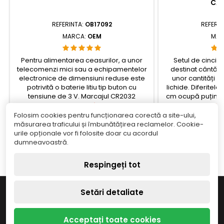
CÂN
REFERINTA:
OB17092
REFERIN
MARCA:
OEM
MAR
Pentru alimentarea ceasurilor, a unor
Setul de cinci b
telecomenzi mici sau a echipamentelor
destinat cântărir
electronice de dimensiuni reduse este
unor cantități r
potrivită o baterie litiu tip buton cu
lichide. Diferitele
tensiune de 3 V. Marcajul CR2032
cm ocupă puțin s
corespunde unui standard uzual, astfel
Pret
cântărire și perm
Pr
5,02 lei
30
încât la înlocuire este suficient să
funcție de cantita
Folosim cookies pentru funcționarea corectă a site-ului,
verificați tipul de element cerut în
Adauga in cos
încât conținutu
Ada


măsurarea traficului și îmbunătățirea reclamelor. Cookie-
specificațiile
interior.check_cir
urile opționale vor fi folosite doar cu acordul


În stoc
Î
dispozitivului.check_circleTip: baterie...
dumneavoastră.
Respingeți tot

INFORMAȚIE
Setări detaliate

MAGAZINUL NOSTRU
Acceptați toate cookies