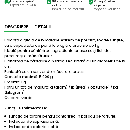
Livrare rapidă
30 de zile pentru
Cumpărături
local_shipping
assignment_return
verified_user
Expediem în 24 h
retur
sigure
fără a indica motivul
Magazin verificat
DESCRIERE
DETALII
Balanță digitală de bucătărie extrem de precisă, foarte subțire,
cu o capacitate de până la 5 kg și o precizie de 1 g.
Ideală pentru cântărirea ingredientelor uscate și lichide,
precum și a mâncărurilor.
Platformă de cântărire din sticlă securizată cu un diametru de 19
cm.
Echipată cu un senzor de măsurare precis.
Greutate maximă: 5 000 g
Precizie: 1 g
Patru unități de măsură: g (gram) / lb (livră) / oz (uncie) / kg
(kilogram)
Culoare: verde
Funcții suplimentare:
Funcția de tarare pentru cântărirea în bol sau pe farfurie.
Indicator de suprasarcină.
Indicator de baterie slabă.