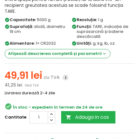
recipient greutatea acestuia se scade folosind funcția
TARE.
Capacitate:
5000 g
Rezoluție:
1 g
check_circle
check_circle
Suprafață:
sticlă, diametru
Funcții:
TARE, indicație de
check_circle
check_circle
19 cm
suprasarcină și baterie
descărcată
Alimentare:
1× CR2032
Unități:
g, kg, lb, oz
check_circle
check_circle
Afișează descrierea completă și parametrii
keyboard_arrow_down
49,91 lei
cu TVA
i
41,25 lei
fără TVA
Livrarea durează 2-4 zile
check_circle
În stoc
Adauga in cos
Cantitate
