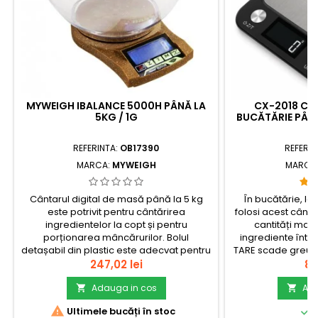
MYWEIGH IBALANCE 5000H PÂNĂ LA
CX-2018 CÂ
5KG / 1G
BUCĂTĂRIE PÂN
REFERINTA:
OB17390
REFERIN
MARCA:
MYWEIGH
MARCA
Cântarul digital de masă până la 5 kg
În bucătărie, la 
este potrivit pentru cântărirea
folosi acest cânt
ingredientelor la copt și pentru
cantități mai 
porționarea mâncărurilor. Bolul
ingrediente într-
detașabil din plastic este adecvat pentru
TARE scade greutate
ingrediente solide și lichide, iar afișajul cu
Pret
iluminat menține 
Pr
247,02 lei
83
iluminare din spate rămâne lizibil și când
chiar și când lucr
lucrați cu un vas mai înalt sau în condiții
Adauga in cos
suprafața
Ada


de iluminare slabă pe...
cm.check_cir


Ultimele bucăți în stoc
Î
cântă