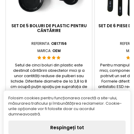
SET DE 5 BOLURI DE PLASTIC PENTRU
SET DE 6 PIESE D
CÂNTĂRIRE
V
REFERINTA:
OB17156
REFERIN
MARCA:
OEM
MAR
Setul de cinci boluri din plastic este
Pentru manipular
destinat cântăririi obiectelor mici și a
mici, componente
unor cantități reduse de pulberi sau
potrivit un set d
lichide. Diferitele diametre de la 3,8 la 8
Formele diferite a
cm ocupă puțin spațiu pe suprafața de
antistatic ESD redu
cântărire și permit alegerea bolului în
Pret
a componentelor s
Pr
30,19 lei
49
funcție de cantitatea de material, astfel
de protecție pent
Folosim cookies pentru funcționarea corectă a site-ului,
încât conținutul să încapă lejer în
Adauga in cos
extremitățil
Ada


măsurarea traficului și îmbunătățirea reclamelor. Cookie-
interior.check_circleTip: set de boluri...
uneltelor.chec
urile opționale vor fi folosite doar cu acordul


În stoc
Î
pens
dumneavoastră.
Respingeți tot