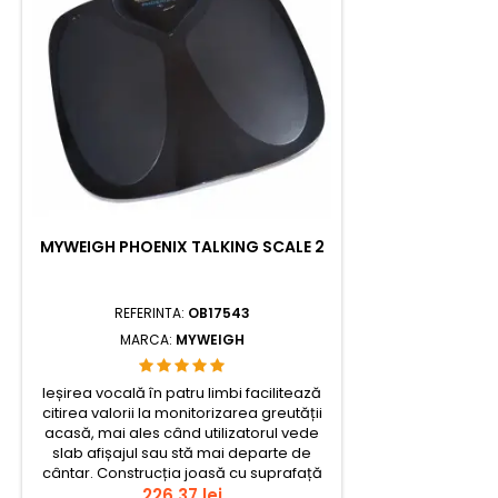
MYWEIGH PHOENIX TALKING SCALE 2
REFERINTA:
OB17543
MARCA:
MYWEIGH
Ieșirea vocală în patru limbi facilitează
citirea valorii la monitorizarea greutății
acasă, mai ales când utilizatorul vede
slab afișajul sau stă mai departe de
cântar. Construcția joasă cu suprafață
mare antiderapantă oferă o urcare
Pret
226,37 lei