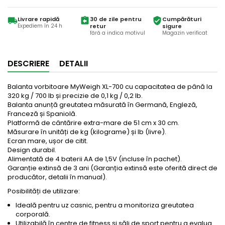
Livrare rapidă
30 de zile pentru
Cumpărături
local_shipping
assignment_return
verified_user
Expediem în 24 h
retur
sigure
fără a indica motivul
Magazin verificat
DESCRIERE
DETALII
Balanta vorbitoare MyWeigh XL-700 cu capacitatea de până la
320 kg / 700 lb și precizie de 0,1 kg / 0,2 lb.
Balanta anunță greutatea măsurată în Germană, Engleză,
Franceză și Spaniolă.
Platformă de cântărire extra-mare de 51 cm x 30 cm.
Măsurare în unități de kg (kilograme) și lb (livre).
Ecran mare, ușor de citit.
Design durabil.
Alimentată de 4 baterii AA de 1,5V (incluse în pachet).
Garanție extinsă de 3 ani (Garanția extinsă este oferită direct de
producător, detalii în manual).
Posibilități de utilizare:
Ideală pentru uz casnic, pentru a monitoriza greutatea
corporală.
Utilizabilă în centre de fitness și săli de sport pentru a evalua