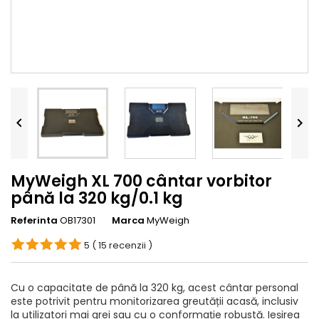


MyWeigh XL 700 cântar vorbitor
până la 320 kg/0.1 kg
Referinta
OB17301
Marca
MyWeigh
5
( 15 recenzii )
Cu o capacitate de până la 320 kg, acest cântar personal
este potrivit pentru monitorizarea greutății acasă, inclusiv
la utilizatori mai grei sau cu o conformație robustă. Ieșirea