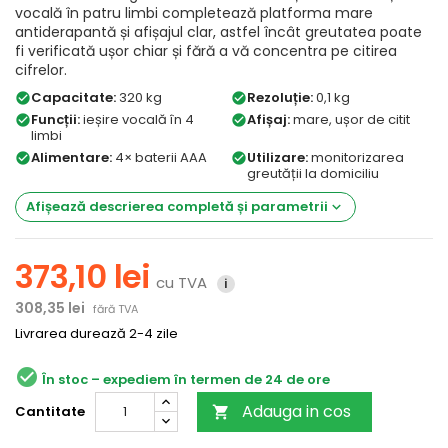
vocală în patru limbi completează platforma mare
antiderapantă și afișajul clar, astfel încât greutatea poate
fi verificată ușor chiar și fără a vă concentra pe citirea
cifrelor.
Capacitate:
320 kg
Rezoluție:
0,1 kg
check_circle
check_circle
Funcții:
ieșire vocală în 4
Afișaj:
mare, ușor de citit
check_circle
check_circle
limbi
Alimentare:
4× baterii AAA
Utilizare:
monitorizarea
check_circle
check_circle
greutății la domiciliu
Afișează descrierea completă și parametrii
keyboard_arrow_down
373,10 lei
cu TVA
i
308,35 lei
fără TVA
Livrarea durează 2-4 zile
check_circle
În stoc
Adauga in cos
Cantitate
