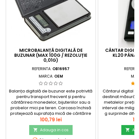
MICROBALANȚĂ DIGITALĂ DE
CÂNTAR DIGITA
BUZUNAR (MAX 100G / REZOLUȚIE
KL20 PÂNĂ 
0,01G)
REFERINTA:
OB16957
REFERIN
MARCA:
OEM
MAR
Balanța digitală de buzunar este potrivită
Cântarul digital pe
pentru transport frecvent și pentru
destinat măsurării 
cântărirea monedelor, bijuteriilor sau a
metalelor prețioas
probelor mici pe teren. Carcasa închisă
interval de miligr
protejează suprafața mică de cântărire
g surprinde difer
în timpul transportului, iar ecranul cu
Pret
alimentarea cu ba
Pr
100,79 lei
170
iluminare de fundal facilitează citirea
se adaptează locul
valorilor și în afara
Adauga in cos
inclus, penseta și
Ada


biroului.check_circleCapacitate: 100...
simp