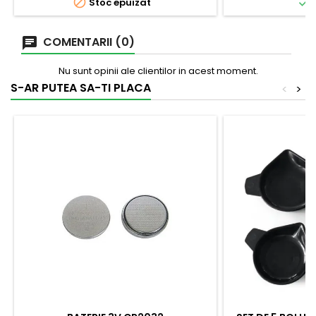


Stoc epuizat
Î
COMENTARII (0)
Nu sunt opinii ale clientilor in acest moment.
S-AR PUTEA SA-TI PLACA
<
>