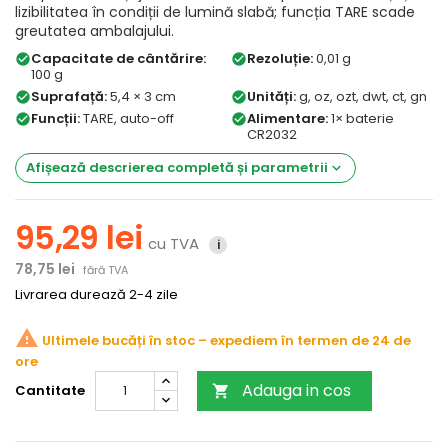
lizibilitatea în condiții de lumină slabă; funcția TARE scade
greutatea ambalajului.
Capacitate de cântărire:
Rezoluție:
0,01 g
check_circle
check_circle
100 g
Suprafață:
5,4 × 3 cm
Unități:
g, oz, ozt, dwt, ct, gn
check_circle
check_circle
Funcții:
TARE, auto-off
Alimentare:
1× baterie
check_circle
check_circle
CR2032
Afișează descrierea completă și parametrii
keyboard_arrow_down
95,29 lei
cu TVA
i
78,75 lei
fără TVA
Livrarea durează 2-4 zile
warning
Ultimele bucăți în stoc
Adauga in cos
Cantitate
