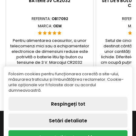
BATERIE 3V CR2032
SET DE 5 BOLUR
CÂN
REFERINTA:
OB17092
REFERIN
MARCA:
OEM
MAR
Pentru alimentarea ceasurilor, a unor
Setul de cinci b
telecomenzi mici sau a echipamentelor
destinat cântărir
electronice de dimensiuni reduse este
unor cantități r
potrivită o baterie litiu tip buton cu
lichide. Diferitele
tensiune de 3 V. Marcajul CR2032
cm ocupă puțin s
corespunde unui standard uzual, astfel
Pret
cântărire și perm
Pr
5,02 lei
30
încât la înlocuire este suficient să
funcție de cantita
Folosim cookies pentru funcționarea corectă a site-ului,
verificați tipul de element cerut în
Adauga in cos
încât conținutu
Ada


măsurarea traficului și îmbunătățirea reclamelor. Cookie-
specificațiile
interior.check_cir
urile opționale vor fi folosite doar cu acordul


În stoc
Î
dispozitivului.check_circleTip: baterie...
dumneavoastră.
Respingeți tot

INFORMAȚIE
Setări detaliate

MAGAZINUL NOSTRU