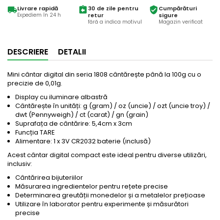
Livrare rapidă
30 de zile pentru
Cumpărături
local_shipping
assignment_return
verified_user
Expediem în 24 h
retur
sigure
fără a indica motivul
Magazin verificat
DESCRIERE
DETALII
Mini cântar digital din seria 1808 cântărește până la 100g cu o
precizie de 0,01g.
Display cu iluminare albastră
Cântărește în unități: g (gram) / oz (uncie) / ozt (uncie troy) /
dwt (Pennyweigh) / ct (carat) / gn (grain)
Suprafața de cântărire: 5,4cm x 3cm
Funcția TARE
Alimentare: 1 x 3V CR2032 baterie (inclusă)
Acest cântar digital compact este ideal pentru diverse utilizări,
inclusiv:
Cântărirea bijuteriilor
Măsurarea ingredientelor pentru rețete precise
Determinarea greutății monedelor și a metalelor prețioase
Utilizare în laborator pentru experimente și măsurători
precise