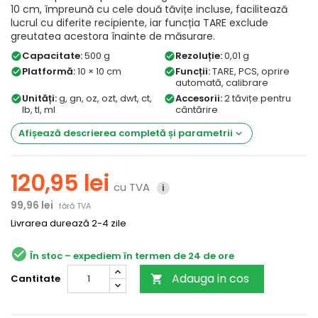
10 cm, împreună cu cele două tăvițe incluse, facilitează
lucrul cu diferite recipiente, iar funcția TARE exclude
greutatea acestora înainte de măsurare.
Capacitate:
500 g
Rezoluție:
0,01 g
check_circle
check_circle
Platformă:
10 × 10 cm
Funcții:
TARE, PCS, oprire
check_circle
check_circle
automată, calibrare
Unități:
g, gn, oz, ozt, dwt, ct,
Accesorii:
2 tăvițe pentru
check_circle
check_circle
lb, tl, ml
cântărire
Afișează descrierea completă și parametrii
keyboard_arrow_down
120,95 lei
cu TVA
i
99,96 lei
fără TVA
Livrarea durează 2-4 zile
check_circle
În stoc
Adauga in cos
Cantitate
