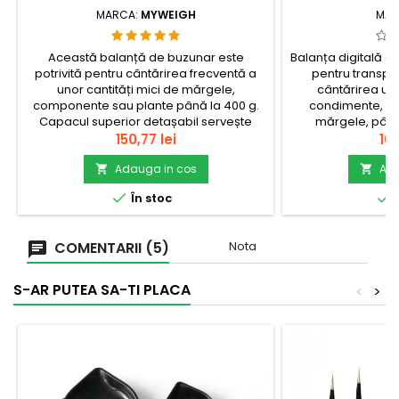
MARCA:
MYWEIGH
MAR
Această balanță de buzunar este
Balanța digitală de
potrivită pentru cântărirea frecventă a
pentru transpor
unor cantități mici de mărgele,
cântărirea uno
componente sau plante până la 400 g.
condimente, pl
Capacul superior detașabil servește
mărgele, până
drept tavă, astfel încât o cantitate mai
Pret
detașabil, care 
Pre
150,77 lei
103
mare de obiecte mărunte are o
recipient, împr
suprafață stabilă, iar funcția TARE
Adauga in cos
iluminat facilitea
Ada


resetează greutatea recipientului înainte
aveți la dis


În stoc
Î
de...
lucru.check_c
COMENTARII (5)
Nota
S-AR PUTEA SA-TI PLACA
<
>