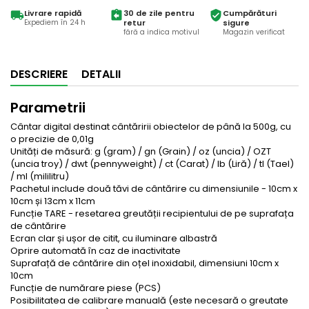
Livrare rapidă
30 de zile pentru
Cumpărături
local_shipping
assignment_return
verified_user
Expediem în 24 h
retur
sigure
fără a indica motivul
Magazin verificat
DESCRIERE
DETALII
Parametrii
Cântar digital destinat cântăririi obiectelor de până la 500g, cu
o precizie de 0,01g
Unități de măsură: g (gram) / gn (Grain) / oz (uncia) / OZT
(uncia troy) / dwt (pennyweight) / ct (Carat) / lb (Liră) / tl (Tael)
/ ml (mililitru)
Pachetul include două tăvi de cântărire cu dimensiunile - 10cm x
10cm și 13cm x 11cm
Funcție TARE - resetarea greutății recipientului de pe suprafața
de cântărire
Ecran clar și ușor de citit, cu iluminare albastră
Oprire automată în caz de inactivitate
Suprafață de cântărire din oțel inoxidabil, dimensiuni 10cm x
10cm
Funcție de numărare piese (PCS)
Posibilitatea de calibrare manuală (este necesară o greutate