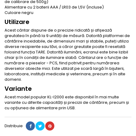
de calibrare de 500g)
Alimentare cu 2 baterii AAA / LR03 de 1,5V (incluse)
Culoare negru
Utilizare
Acest cântar dispune de o precizie ridicată și afișează
greutatea în până la 9 unități de măsură. Datorită platformei de
cântărire inoxidabile, de dimensiuni mari și stabile, puteți utiliza
diverse recipiente sau tăvi, a căror greutate poate fi resetată
folosind funcția TARE. Datorită iluminării, ecranul este bine lizibil
chiar și în condiții de iluminare slabă. Cântarul are o funcție de
numărare a pieselor - PCS, fiind potrivit pentru numărarea
diverselor obiecte mici. Este utilizat pe scară largă în bijuterii,
laboratoare, instituții medicale și veterinare, precum și în alte
domenii.
Variante
Acest model popular KL-I2000 este disponibil în mai multe
variante cu diferite capacități și precizii de cântărire, precum și
cu opțiunea de alimentare prin USB.
Distribuie