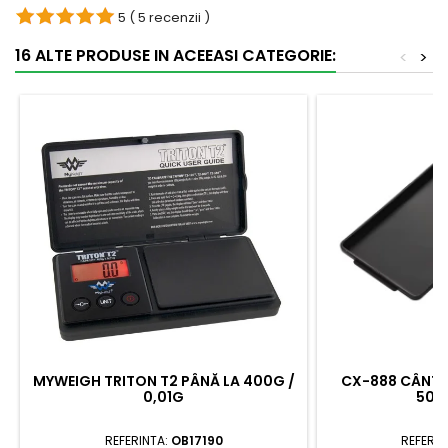
5
( 5 recenzii )
16 ALTE PRODUSE IN ACEEASI CATEGORIE:
<
>
MYWEIGH TRITON T2 PÂNĂ LA 400G /
CX-888 CÂNTA
0,01G
500
REFERINTA:
OB17190
REFERIN