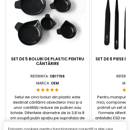
SET DE 5 BOLURI DE PLASTIC PENTRU
SET DE 6 PIESE D
CÂNTĂRIRE
V
REFERINTA:
OB17156
REFERIN
MARCA:
OEM
MAR
Setul de cinci boluri din plastic este
Pentru manipular
destinat cântăririi obiectelor mici și a
mici, componente
unor cantități reduse de pulberi sau
potrivit un set d
lichide. Diferitele diametre de la 3,8 la 8
Formele diferite a
cm ocupă puțin spațiu pe suprafața de
antistatic ESD redu
cântărire și permit alegerea bolului în
Pret
a componentelor s
Pr
30,19 lei
49
funcție de cantitatea de material, astfel
de protecție pent
Folosim cookies pentru funcționarea corectă a site-ului,